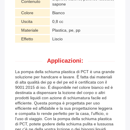
Contenuto
sapone
Colore
Bianco
Uscita
0,8 cc
Materiale
Plastica, pe, pp
Effetto
Liscio
Applicazioni:
La pompa della schiuma plastica di PCT è una grande
soluzione per handcare e lavare. È fatta dai materiali
di alta qualità dei pp e del pe ed è certificata con il
9001:2015 di iso. È disponibile nel colore bianco ed è
destinata a dispensare la lozione del corpo o altri
prodotti liquidi con azione di schiumatura facile ed
efficiente. Questa pompa è progettata per uso
efficiente ed affidabile e la sua progettazione leggera
e compatta lo rende perfetto per la casa, l'ufficio, o
l'uso di viaggio. Con la pompa della schiuma plastica
di PCT, potete godere della schiuma pulita e lussuosa
per c'è ne della vostra lozione o dei bisogni liquidi.