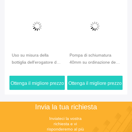
a
Uso su misura della
Pompa di schiumatura
Ab
e
bottiglia dell'erogatore del
40mm su ordinazione del
40
sapone di Skincare della
sapone, pompa
sc
a
pompa della schiuma di
dell'erogatore del sapone
40
zzo
Ottenga il migliore prezzo
Ottenga il migliore prezzo
Ot
40mm
della provetta del fronte
Invia la tua richiesta
Inviateci la vostra 
richiesta e vi 
risponderemo al più 