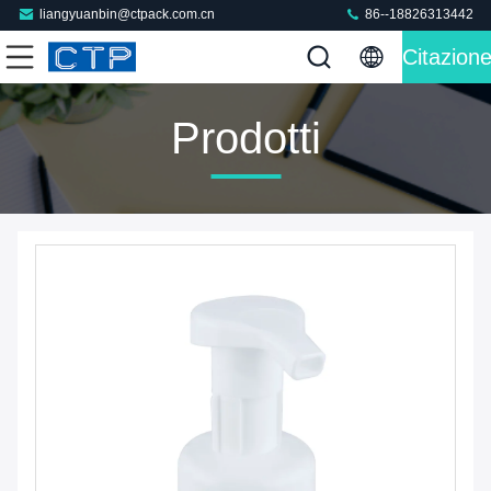
liangyuanbin@ctpack.com.cn
86--18826313442
Citazion
Prodotti