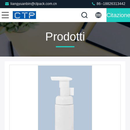
liangyuanbin@ctpack.com.cn
86--18826313442
Citazion
Prodotti