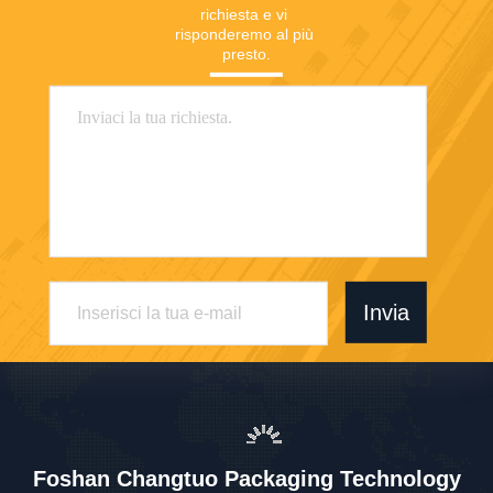
richiesta e vi 
risponderemo al più 
presto.
Invia
Foshan Changtuo Packaging Technology