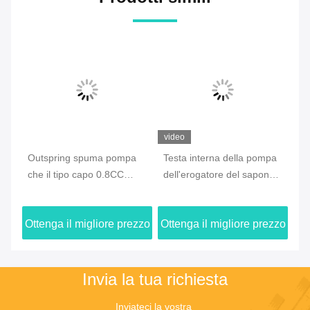
video
Outspring spuma pompa
Testa interna della pompa
Il
e
che il tipo capo 0.8CC
dell'erogatore del sapone
lo
ta
dell'erogatore ha prodotto
della primavera, pompa
ri
ne
la pulizia facciale
riciclata per il prodotto
de
zzo
Ottenga il migliore prezzo
Ottenga il migliore prezzo
Ot
disinfettante della mano
Invia la tua richiesta
Inviateci la vostra 