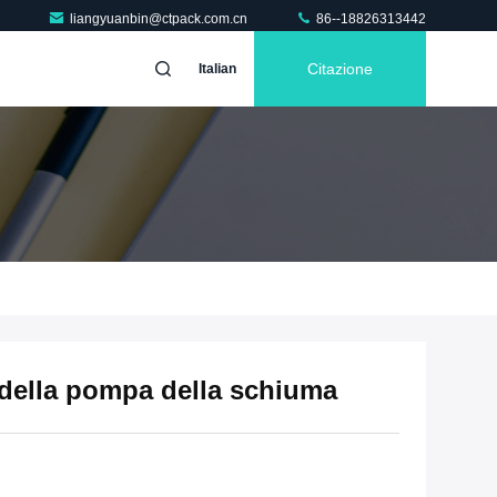
liangyuanbin@ctpack.com.cn
86--18826313442
Citazione
Italian
 della pompa della schiuma