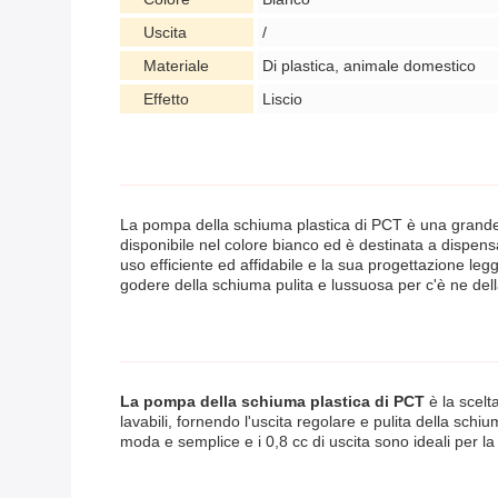
Uscita
/
Materiale
Di plastica, animale domestico
Effetto
Liscio
La pompa della schiuma plastica di PCT è una grande so
disponibile nel colore bianco ed è destinata a dispensa
uso efficiente ed affidabile e la sua progettazione leg
godere della schiuma pulita e lussuosa per c'è ne della
La pompa della schiuma plastica di PCT
è la scelt
lavabili, fornendo l'uscita regolare e pulita della schiu
moda e semplice e i 0,8 cc di uscita sono ideali per la f