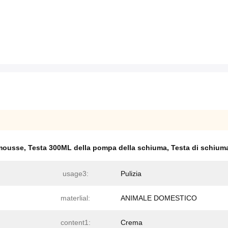
 mousse
,
Testa 300ML della pompa della schiuma
,
Testa di schium
usage3:
Pulizia
materlial:
ANIMALE DOMESTICO
content1:
Crema