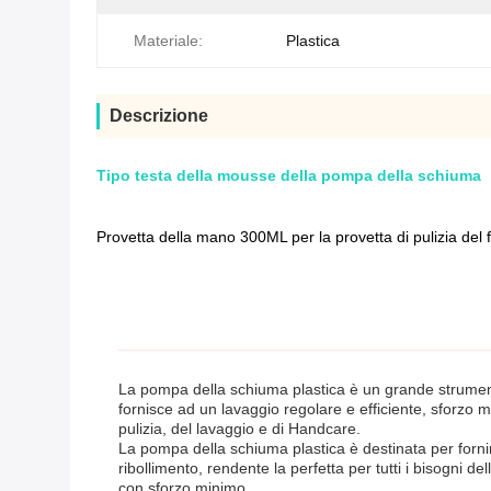
Materiale:
Plastica
Descrizione
Tipo testa della mousse della pompa della schiuma
Provetta della mano 300ML per la provetta di pulizia del 
La pompa della schiuma plastica è un grande strumento p
fornisce ad un lavaggio regolare e efficiente, sforzo m
pulizia, del lavaggio e di Handcare.
La pompa della schiuma plastica è destinata per fornir
ribollimento, rendente la perfetta per tutti i bisogni 
con sforzo minimo.