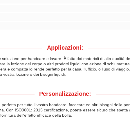
Applicazioni:
luzione per handcare e lavare. È fatta dai materiali di alta qualità dei 
re la lozione del corpo o altri prodotti liquidi con azione di schiumatur
gera e compatta lo rende perfetto per la casa, l'ufficio, o l'uso di viagg
 vostra lozione o dei bisogni liquidi.
Personalizzazione:
a perfetta per tutto il vostro handcare, facecare ed altri bisogni della po
ma. Con ISO9001: 2015 certificazione, potete essere sicuro che spetta agli p
ornitura dell'effetto efficace della bolla.