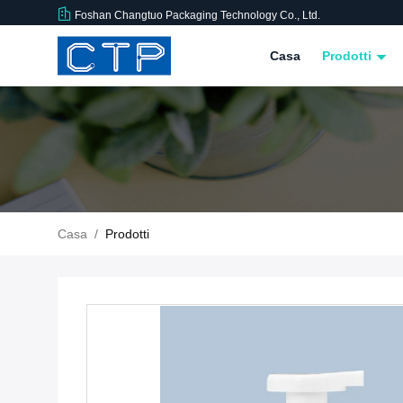
Foshan Changtuo Packaging Technology Co., Ltd.
Casa
Prodotti
Casa
/
Prodotti