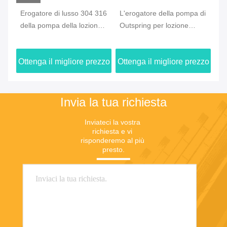
Erogatore di lusso 304 316
L'erogatore della pompa di
Er
della pompa della lozione
Outspring per lozione
sa
la
della plastica del lavaggio
spessa, pompa cosmetica
ef
della mano dentro il centro
1.5cc della lozione ha
43
zzo
Ottenga il migliore prezzo
Ottenga il migliore prezzo
Ot
prodotto
ma
Invia la tua richiesta
Inviateci la vostra 
richiesta e vi 
risponderemo al più 
presto.