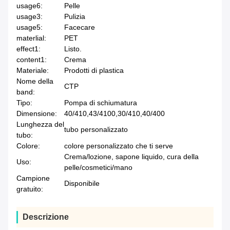
usage6:
Pelle
usage3:
Pulizia
usage5:
Facecare
materlial:
PET
effect1:
Listo.
content1:
Crema
Materiale:
Prodotti di plastica
Nome della
CTP
band:
Tipo:
Pompa di schiumatura
Dimensione:
40/410,43/4100,30/410,40/400
Lunghezza del
tubo personalizzato
tubo:
Colore:
colore personalizzato che ti serve
Crema/lozione, sapone liquido, cura della
Uso:
pelle/cosmetici/mano
Campione
Disponibile
gratuito:
Descrizione