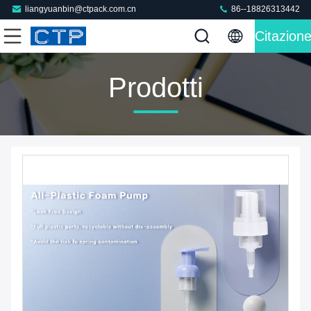
liangyuanbin@ctpack.com.cn
86--18826313442
Citazion
Prodotti