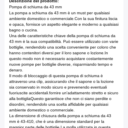
Descrizione del prodotto:
Pompa di schiuma da 43 mm
La pompa a schiuma da 43 mm è un must per qualsiasi
ambiente domestico o commerciale.Con la sua finitura liscia
e opaca, fornisce un aspetto elegante e moderno a qualsiasi
bagno o cucina.
Una delle caratteristiche chiave della pompa di schiuma da
43 mm è la sua compatibilità. Può essere utilizzato con varie
bottiglie, rendendolo una scelta conveniente per coloro che
hanno contenitori diversi per il loro sapone o lozione.In
questo modo non è necessario acquistare costantemente
nuove pompe per bottiglie diverse, risparmiando tempo e
denaro.
Il modo di bloccaggio di questa pompa di schiuma è
attraverso una clip, assicurando che il sapone o la lozione
sia conservato in modo sicuro e prevenendo eventuali
fuoriuscite accidentali.fornire un'adattamento stretto e sicuro
alla bottigliaQuesto garantisce che non ci siano perdite o
disordini, rendendolo una scelta affidabile per qualsiasi
ambiente domestico o commerciale.
La dimensione di chiusura della pompa a schiuma da 43
mm è 43-410, che è una dimensione standard per la
maggior parte delle bottiglie.La molla utilizzata in questa