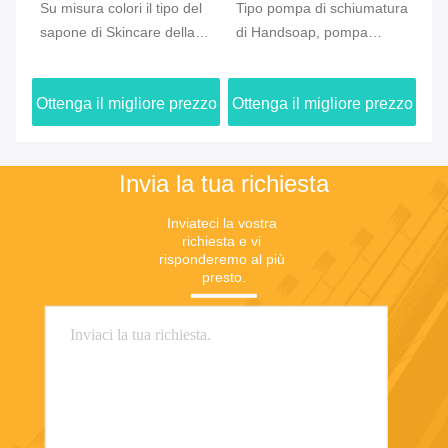
Su misura colori il tipo del
Tipo pompa di schiumatura
La
sapone di Skincare della
di Handsoap, pompa
ch
pompa della schiuma di
decorativa della mousse
43
ma
43mm per la bottiglia vuota
del sapone per la bottiglia
0.
zzo
Ottenga il migliore prezzo
Ottenga il migliore prezzo
Ot
del PE
li
Invia la tua richiesta
Inviateci la vostra 
richiesta e vi 
risponderemo al più 
presto.