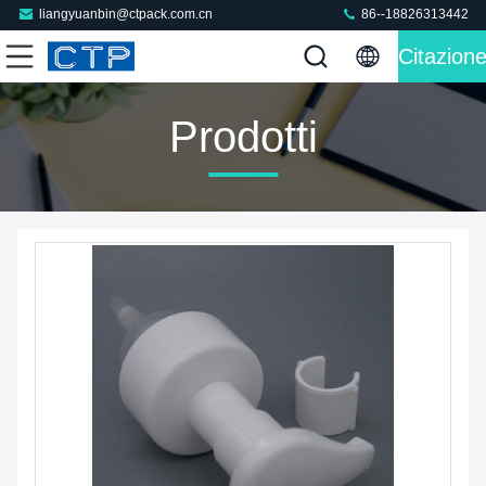
liangyuanbin@ctpack.com.cn
86--18826313442
Citazion
Prodotti