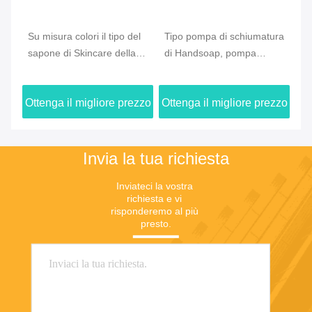
Su misura colori il tipo del
Tipo pompa di schiumatura
La
sapone di Skincare della
di Handsoap, pompa
ch
pompa della schiuma di
decorativa della mousse
43
ma
43mm per la bottiglia vuota
del sapone per la bottiglia
0.
zzo
Ottenga il migliore prezzo
Ottenga il migliore prezzo
Ot
del PE
li
Invia la tua richiesta
Inviateci la vostra 
richiesta e vi 
risponderemo al più 
presto.