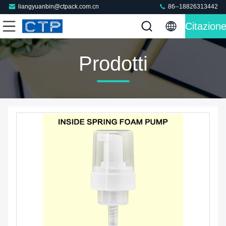
liangyuanbin@ctpack.com.cn
86--18826313442
Citazion
Prodotti