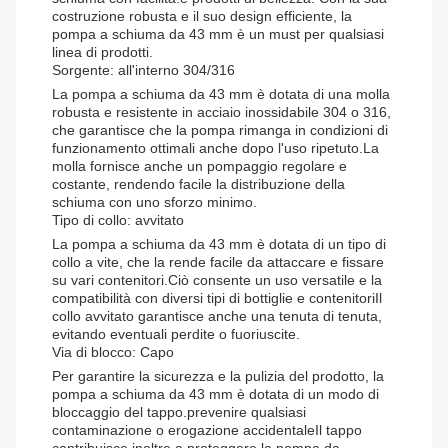
costruzione robusta e il suo design efficiente, la
pompa a schiuma da 43 mm è un must per qualsiasi
linea di prodotti.
Sorgente: all'interno 304/316
La pompa a schiuma da 43 mm è dotata di una molla
robusta e resistente in acciaio inossidabile 304 o 316,
che garantisce che la pompa rimanga in condizioni di
funzionamento ottimali anche dopo l'uso ripetuto.La
molla fornisce anche un pompaggio regolare e
costante, rendendo facile la distribuzione della
schiuma con uno sforzo minimo.
Tipo di collo: avvitato
La pompa a schiuma da 43 mm è dotata di un tipo di
collo a vite, che la rende facile da attaccare e fissare
su vari contenitori.Ciò consente un uso versatile e la
compatibilità con diversi tipi di bottiglie e contenitoriIl
collo avvitato garantisce anche una tenuta di tenuta,
evitando eventuali perdite o fuoriuscite.
Via di blocco: Capo
Per garantire la sicurezza e la pulizia del prodotto, la
pompa a schiuma da 43 mm è dotata di un modo di
bloccaggio del tappo.prevenire qualsiasi
contaminazione o erogazione accidentaleIl tappo