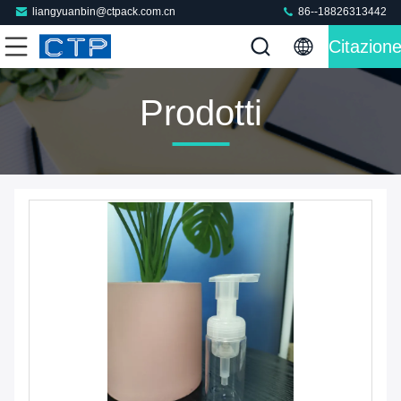
liangyuanbin@ctpack.com.cn
86--18826313442
Citazion
Prodotti