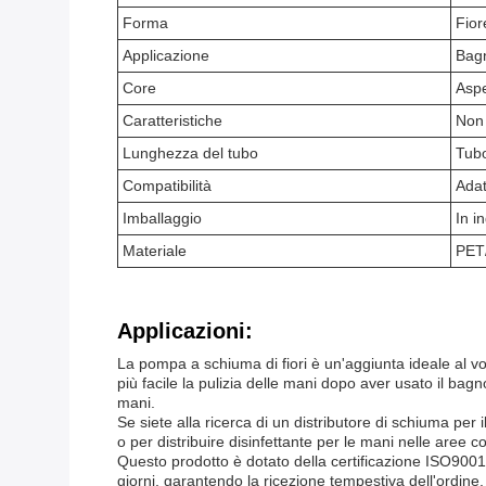
Forma
Fior
Applicazione
Bagn
Core
Aspe
Caratteristiche
Non 
Lunghezza del tubo
Tubo
Compatibilità
Adat
Imballaggio
In i
Materiale
PET
Applicazioni:
La pompa a schiuma di fiori è un'aggiunta ideale al 
più facile la pulizia delle mani dopo aver usato il ba
mani.
Se siete alla ricerca di un distributore di schiuma per 
o per distribuire disinfettante per le mani nelle aree co
Questo prodotto è dotato della certificazione ISO9001
giorni, garantendo la ricezione tempestiva dell'ordine.