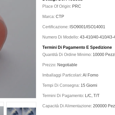
Place Of Origin:
PRC
Marca:
CTP
Certificazione:
ISO9001/ISO14001
Numero Di Modello:
43-410/40-410/43-
Termini Di Pagamento E Spedizione
Quantità Di Ordine Minimo:
10000 Pezz
Prezzo:
Negotiable
Imballaggi Particolari:
Al Forno
Tempi Di Consegna:
15 Giorni
Termini Di Pagamento:
L/C, T/T
Capacità Di Alimentazione:
200000 Pezz