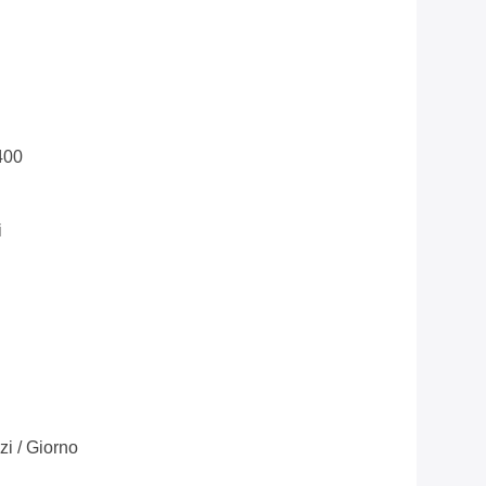
400
i
i / Giorno