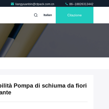
liangyuanbin@ctpack.com.cn
86--18826313442
Citazione
Italian
ilità Pompa di schiuma da fiori
ante