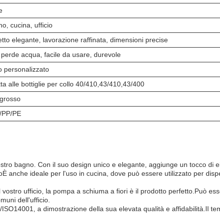
e
o, cucina, ufficio
tto elegante, lavorazione raffinata, dimensioni precise
perde acqua, facile da usare, durevole
 personalizzato
ta alle bottiglie per collo 40/410,43/410,43/400
ngrosso
/PP/PE
vostro bagno. Con il suo design unico e elegante, aggiunge un tocco di
gnoÈ anche ideale per l'uso in cucina, dove può essere utilizzato per dis
il vostro ufficio, la pompa a schiuma a fiori è il prodotto perfetto.Può e
muni dell'ufficio.
/ISO14001, a dimostrazione della sua elevata qualità e affidabilità.Il 