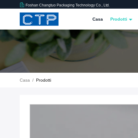
Foshan Changtuo Packaging Technology Co., Ltd.
Casa
Prodotti
Casa
/
Prodotti