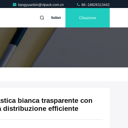
liangyuanbin@ctpack.com.cn
86--18826313442
Citazione
Italian
stica bianca trasparente con
 distribuzione efficiente