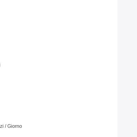
i
i / Giorno