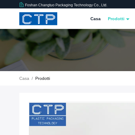
Foshan Changtuo Packaging Technology Co., Ltd.
Casa
Prodotti
Casa
/
Prodotti