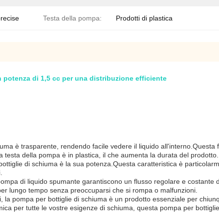
precise
Testa della pompa:
Prodotti di plastica
potenza di 1,5 cc per una distribuzione efficiente
uma è trasparente, rendendo facile vedere il liquido all'interno.Questa
 la testa della pompa è in plastica, il che aumenta la durata del prodotto.
ttiglie di schiuma è la sua potenza.Questa caratteristica è particolarme
.
pompa di liquido spumante garantiscono un flusso regolare e costante di 
tto per lungo tempo senza preoccuparsi che si rompa o malfunzioni.
, la pompa per bottiglie di schiuma è un prodotto essenziale per chiunqu
omica per tutte le vostre esigenze di schiuma, questa pompa per bottiglie