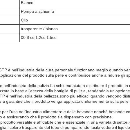
Bianco
Pompa a schiuma
Clip
trasparente / bianco
00,8 cc,1.2cc,1.5cc
TP è nell'industria della cura personale.funzionano meglio quando veng
plicazione del prodotto sulla pelle e contribuisce anche a ridurre gli sp
ll'industria della pulizia.La schiuma aiuta a distribuire il prodotto in m
a in base all'altezza della bottiglia di pulizia, rendendola un'opzione ve
CTP è nell'industria della bellezza.sono più efficaci quando vengono dist
 garantire che il prodotto venga applicato uniformemente sulla pelle e 
per l'uso nell'industria alimentare e delle bevande.nonché bevande com
rno e assicurando che il prodotto sia dispensato con precisione.
 prodotto versatile e affidabile che è essenziale in una varietà di setto
gliaIl colore trasparente del tubo di pompa rende facile vedere il liquido 