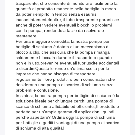
trasparente, che consente di monitorare facilmente la
quantità di prodotto rimanente nella bottiglia.in modo
da poter riempirlo in tempo senza esaurirsi
inaspettatamenteInoltre, il tubo trasparente garantisce
anche di poter vedere eventuali blocchi o problemi
con la pompa, rendendola facile da risolvere e
mantenere.
Per una maggiore comodità, la nostra pompa per
bottiglie di schiuma è dotata di un meccanismo di
blocco a clip, che assicura che la pompa rimanga
saldamente bloccata durante il trasporto o quando
non è in uso.prevenire eventuali fuoriuscite accidentali
o disordiniQuesto lo rende un'ottima scelta per le
imprese che hanno bisogno di trasportare
regolarmente i loro prodotti, o per i consumatori che
desiderano una pompa di scarico di schiuma senza
problemi e confusione.
In sintesi, la nostra pompa per bottiglie di schiuma è la
soluzione ideale per chiunque cerchi una pompa di
scarico di schiuma affidabile ed efficiente.,Il prodotto è
perfetto per un'ampia gamma di applicazioni, quindi
perché aspettare? Ordina oggi la pompa di schiuma
per bottiglie e goditi i vantaggi di una pompa di scarico
di schiuma di alta qualità!