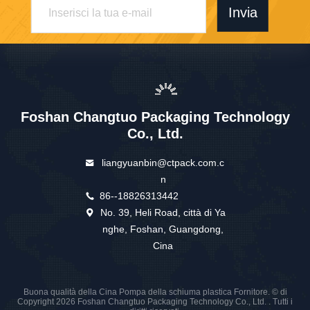
Invia
Foshan Changtuo Packaging Technology
Co., Ltd.
liangyuanbin@ctpack.com.c
n
86--18826313442
No. 39, Heli Road, città di Ya
nghe, Foshan, Guangdong,
Cina
Buona qualità della Cina Pompa della schiuma plastica Fornitore. © di
Copyright 2026 Foshan Changtuo Packaging Technology Co., Ltd. . Tutti i