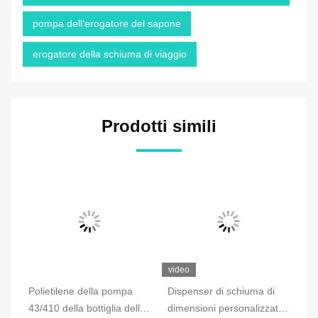
pompa dell'erogatore del sapone
erogatore della schiuma di viaggio
Prodotti simili
video
vi
Polietilene della pompa
Dispenser di schiuma di
Mu
43/410 della bottiglia della
dimensioni personalizzate
ma