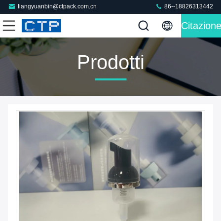
liangyuanbin@ctpack.com.cn
86--18826313442
Citazion
Prodotti