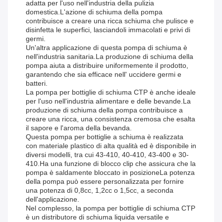
adatta per l'uso nell'industria della pulizia
domestica.L'azione di schiuma della pompa
contribuisce a creare una ricca schiuma che pulisce e
disinfetta le superfici, lasciandoli immacolati e privi di
germi.
Un'altra applicazione di questa pompa di schiuma è
nell'industria sanitaria.La produzione di schiuma della
pompa aiuta a distribuire uniformemente il prodotto,
garantendo che sia efficace nell' uccidere germi e
batteri.
La pompa per bottiglie di schiuma CTP è anche ideale
per l'uso nell'industria alimentare e delle bevande.La
produzione di schiuma della pompa contribuisce a
creare una ricca, una consistenza cremosa che esalta
il sapore e l'aroma della bevanda.
Questa pompa per bottiglie a schiuma è realizzata
con materiale plastico di alta qualità ed è disponibile in
diversi modelli, tra cui 43-410, 40-410, 43-400 e 30-
410.Ha una funzione di blocco clip che assicura che la
pompa è saldamente bloccato in posizioneLa potenza
della pompa può essere personalizzata per fornire
una potenza di 0,8cc, 1,2cc o 1,5cc, a seconda
dell'applicazione.
Nel complesso, la pompa per bottiglie di schiuma CTP
è un distributore di schiuma liquida versatile e