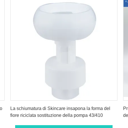
Ottenga il migliore prezzo
io
La schiumatura di Skincare insapona la forma del
Pr
fiore riciclata sostituzione della pompa 43/410
de