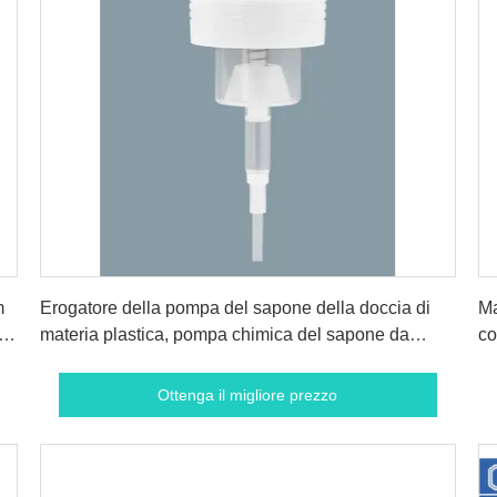
Ottenga il migliore prezzo
m
Erogatore della pompa del sapone della doccia di
Ma
la
materia plastica, pompa chimica del sapone da
co
bagno
pr
Ottenga il migliore prezzo