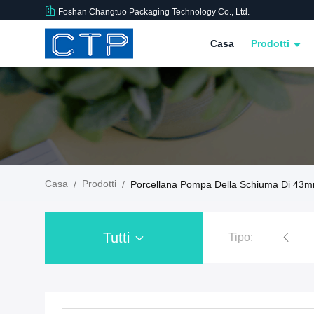
Foshan Changtuo Packaging Technology Co., Ltd.
Casa
Prodotti
Casa
Prodotti
/
/
Porcellana Pompa Della Schiuma Di 43
Tutti
Tipo:
Pompa della schiuma plastica