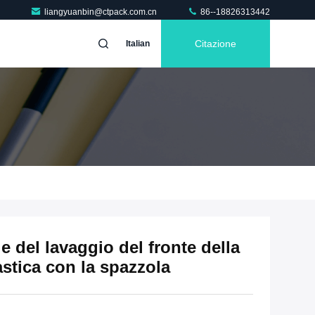
liangyuanbin@ctpack.com.cn
86--18826313442
Citazione
Italian
le del lavaggio del fronte della
stica con la spazzola