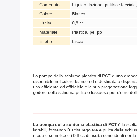
Contenuto
Liquido, lozione, pulitrice faccial
Colore
Bianco
Uscita
0,8 cc
Materiale
Plastica, pe, pp
Effetto
Liscio
La pompa della schiuma plastica di PCT è una grande so
disponibile nel colore bianco ed è destinata a dispensa
uso efficiente ed affidabile e la sua progettazione leg
godere della schiuma pulita e lussuosa per c'è ne della
La pompa della schiuma plastica di PCT
è la scelt
lavabili, fornendo l'uscita regolare e pulita della schiu
moda e semplice e i 0,8 cc di uscita sono ideali per la f