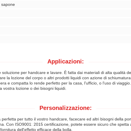
e, sapone
Applicazioni:
luzione per handcare e lavare. È fatta dai materiali di alta qualità dei 
re la lozione del corpo o altri prodotti liquidi con azione di schiumatur
gera e compatta lo rende perfetto per la casa, l'ufficio, o l'uso di viagg
 vostra lozione o dei bisogni liquidi.
Personalizzazione:
a perfetta per tutto il vostro handcare, facecare ed altri bisogni della po
ma. Con ISO9001: 2015 certificazione, potete essere sicuro che spetta agli p
ornitura dell'effetto efficace della bolla.