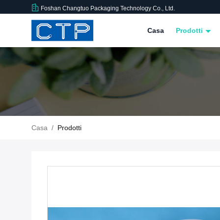
Foshan Changtuo Packaging Technology Co., Ltd.
Casa
Prodotti
Casa
/
Prodotti