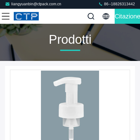
liangyuanbin@ctpack.com.cn
86--18826313442
Citazion
Prodotti