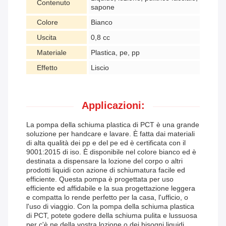
Contenuto
sapone
Colore
Bianco
Uscita
0,8 cc
Materiale
Plastica, pe, pp
Effetto
Liscio
Applicazioni:
La pompa della schiuma plastica di PCT è una grande
soluzione per handcare e lavare. È fatta dai materiali
di alta qualità dei pp e del pe ed è certificata con il
9001:2015 di iso. È disponibile nel colore bianco ed è
destinata a dispensare la lozione del corpo o altri
prodotti liquidi con azione di schiumatura facile ed
efficiente. Questa pompa è progettata per uso
efficiente ed affidabile e la sua progettazione leggera
e compatta lo rende perfetto per la casa, l'ufficio, o
l'uso di viaggio. Con la pompa della schiuma plastica
di PCT, potete godere della schiuma pulita e lussuosa
per c'è ne della vostra lozione o dei bisogni liquidi.