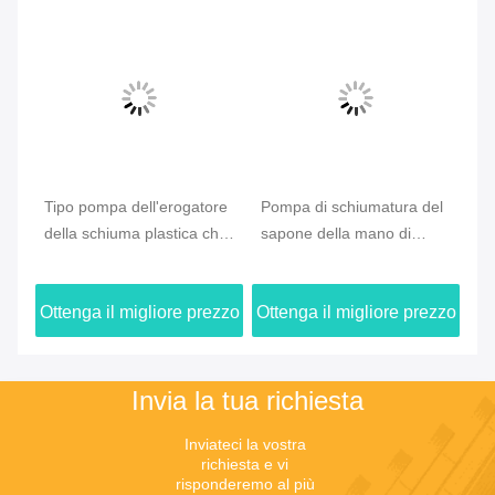
Tipo pompa dell'erogatore
Pompa di schiumatura del
Po
e
della schiuma plastica che
sapone della mano di
pu
pulisce cura di pelle
materia plastica, pompa
de
dell'uscita 0.8Cc
dell'erogatore della
bo
zzo
Ottenga il migliore prezzo
Ottenga il migliore prezzo
Ot
schiuma per cura di pelle
de
Invia la tua richiesta
Inviateci la vostra 
richiesta e vi 
risponderemo al più 