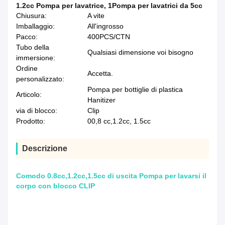
1.2cc Pompa per lavatrice
,
1Pompa per lavatrici da 5cc
Chiusura:
A vite
Imballaggio:
All'ingrosso
Pacco:
400PCS/CTN
Tubo della
Qualsiasi dimensione voi bisogno
immersione:
Ordine
Accetta.
personalizzato:
Pompa per bottiglie di plastica
Articolo:
Hanitizer
via di blocco:
Clip
Prodotto:
00,8 cc,1.2cc, 1.5cc
Descrizione
Comodo 0.8cc,1.2cc,1.5cc di uscita Pompa per lavarsi il
corpo con blocco CLIP