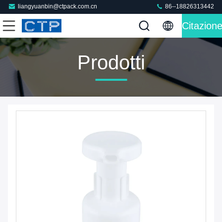
liangyuanbin@ctpack.com.cn
86--18826313442
Citazion
Prodotti