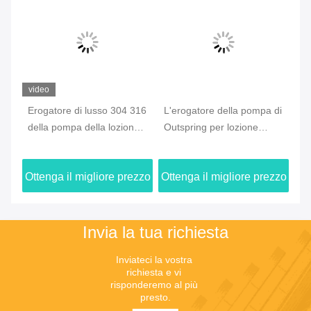
video
Erogatore di lusso 304 316
L'erogatore della pompa di
Uso di
della pompa della lozione
Outspring per lozione
sciam
della plastica del lavaggio
spessa, pompa cosmetica
43mm 
della mano dentro il centro
1.5cc della lozione ha
lozio
Ottenga il migliore prezzo
Ottenga il migliore prezzo
Otteng
prodotto
Invia la tua richiesta
Inviateci la vostra 
richiesta e vi 
risponderemo al più 
presto.