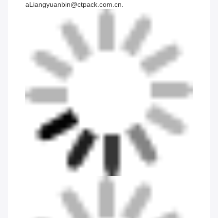
a
Liangyuanbin@ctpack.com.cn
.