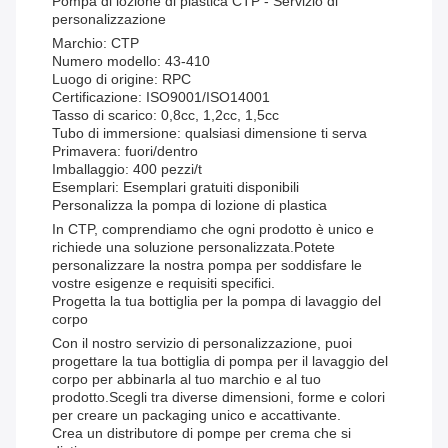
Pompa di lozione di plastica CTP - Servizio di
personalizzazione
Marchio: CTP
Numero modello: 43-410
Luogo di origine: RPC
Certificazione: ISO9001/ISO14001
Tasso di scarico: 0,8cc, 1,2cc, 1,5cc
Tubo di immersione: qualsiasi dimensione ti serva
Primavera: fuori/dentro
Imballaggio: 400 pezzi/t
Esemplari: Esemplari gratuiti disponibili
Personalizza la pompa di lozione di plastica
In CTP, comprendiamo che ogni prodotto è unico e
richiede una soluzione personalizzata.Potete
personalizzare la nostra pompa per soddisfare le
vostre esigenze e requisiti specifici.
Progetta la tua bottiglia per la pompa di lavaggio del
corpo
Con il nostro servizio di personalizzazione, puoi
progettare la tua bottiglia di pompa per il lavaggio del
corpo per abbinarla al tuo marchio e al tuo
prodotto.Scegli tra diverse dimensioni, forme e colori
per creare un packaging unico e accattivante.
Crea un distributore di pompe per crema che si