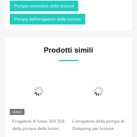
Pompa cosmetica della lozione
Pompa dell'erogatore della lozione
Prodotti simili
video
Erogatore di lusso 304 316
L'erogatore della pompa di
Us
della pompa della lozione
Outspring per lozione
sc
la
della plastica del lavaggio
spessa, pompa cosmetica
43