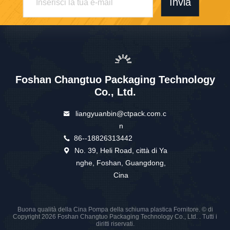
Invia
Foshan Changtuo Packaging Technology
Co., Ltd.
liangyuanbin@ctpack.com.c
n
86--18826313442
No. 39, Heli Road, città di Ya
nghe, Foshan, Guangdong,
Cina
Buona qualità della Cina Pompa della schiuma plastica Fornitore. © di
Copyright 2026 Foshan Changtuo Packaging Technology Co., Ltd. . Tutti i
diritti riservati.