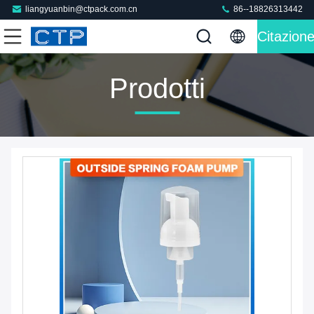
liangyuanbin@ctpack.com.cn
86--18826313442
Citazion
Prodotti