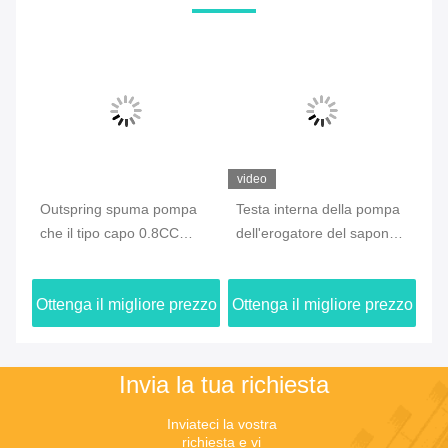
video
a pompa
Testa interna della pompa
Il tipo capo 1.5cc della
 0.8CC
dell'erogatore del sapone
lozione della pompa
a prodotto
della primavera, pompa
rispettosa dell'ambiente
e
riciclata per il prodotto
della schiuma ha prodott
iore prezzo
Ottenga il migliore prezzo
Ottenga il migliore pre
disinfettante della mano
Invia la tua richiesta
Inviateci la vostra 
richiesta e vi 