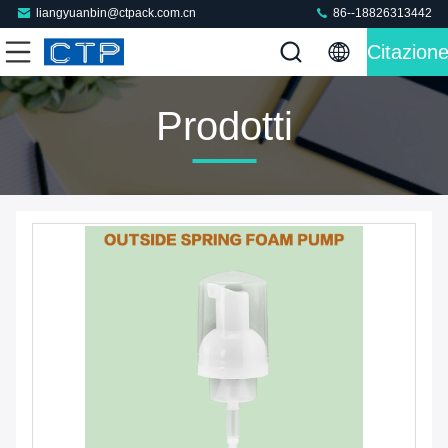
liangyuanbin@ctpack.com.cn
86--18826313442
Citazion
Prodotti