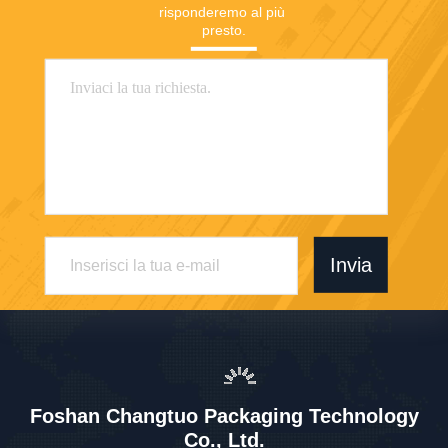
risponderemo al più 
presto.
Invia
Foshan Changtuo Packaging Technology
Co., Ltd.