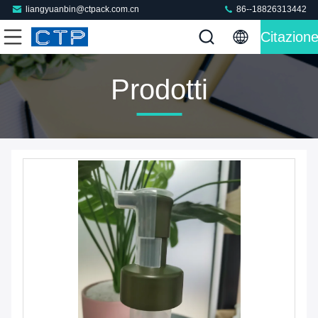
liangyuanbin@ctpack.com.cn
86--18826313442
Citazion
Prodotti