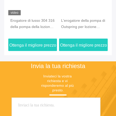
video
Erogatore di lusso 304 316
L'erogatore della pompa di
Us
della pompa della lozione
Outspring per lozione
sc
la
della plastica del lavaggio
spessa, pompa cosmetica
43
della mano dentro il centro
1.5cc della lozione ha
lo
zzo
Ottenga il migliore prezzo
Ottenga il migliore prezzo
Ot
prodotto
Invia la tua richiesta
Inviateci la vostra 
richiesta e vi 
risponderemo al più 
presto.