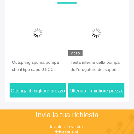
video
Outspring spuma pompa
Testa interna della pompa
Il
e
che il tipo capo 0.8CC
dell'erogatore del sapone
lo
ta
dell'erogatore ha prodotto
della primavera, pompa
ri
ne
la pulizia facciale
riciclata per il prodotto
de
zzo
Ottenga il migliore prezzo
Ottenga il migliore prezzo
Ot
disinfettante della mano
Invia la tua richiesta
Inviateci la vostra 
richiesta e vi 