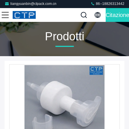
liangyuanbin@ctpack.com.cn
86--18826313442
Citazion
Prodotti