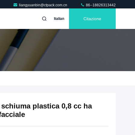
liangyuanbin@ctpack.com.cn
86--18826313442
Citazione
Italian
schiuma plastica 0,8 cc ha
facciale