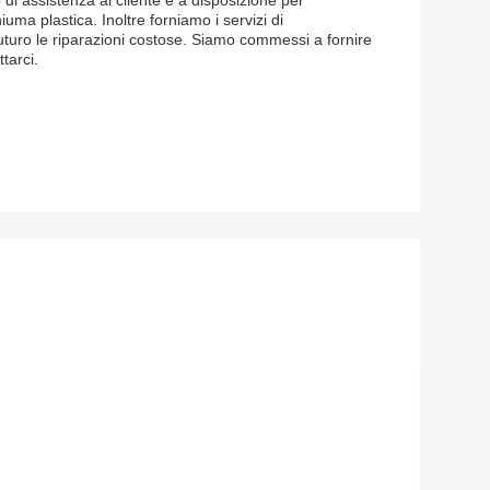
 di assistenza al cliente è a disposizione per
ma plastica. Inoltre forniamo i servizi di
uturo le riparazioni costose. Siamo commessi a fornire
tarci.