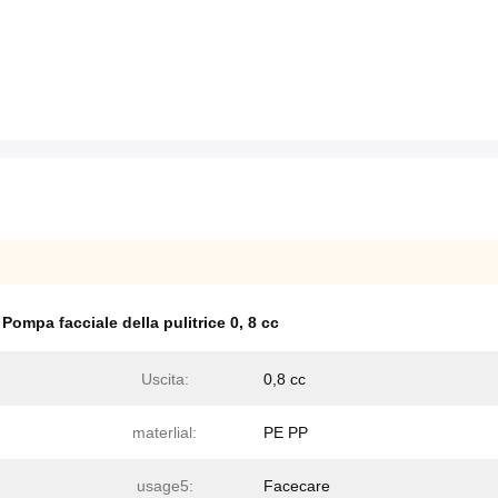
,
Pompa facciale della pulitrice 0
,
8 cc
Uscita:
0,8 cc
materlial:
PE PP
usage5:
Facecare