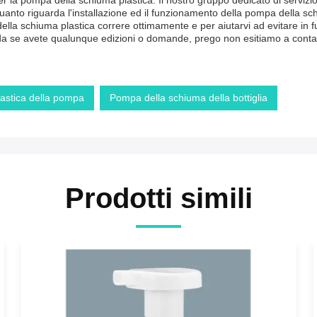
per la pompa della schiuma plastica. Il nostro gruppo dedicato di servizio
nto riguarda l'installazione ed il funzionamento della pompa della schiu
lla schiuma plastica correre ottimamente e per aiutarvi ad evitare in f
odo da se avete qualunque edizioni o domande, prego non esitiamo a contat
lastica della pompa
Pompa della schiuma della bottiglia
Prodotti simili