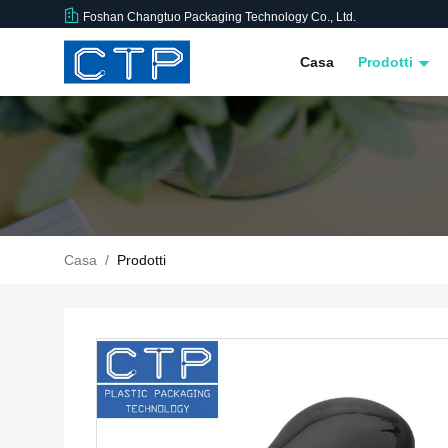
Foshan Changtuo Packaging Technology Co., Ltd.
Casa
Prodotti
Casa
/
Prodotti