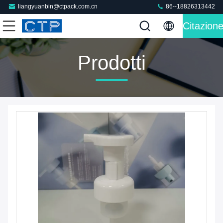
liangyuanbin@ctpack.com.cn
86--18826313442
Citazion
Prodotti