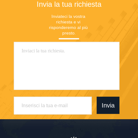
Invia la tua richiesta
Inviateci la vostra 
richiesta e vi 
risponderemo al più 
presto.
Invia