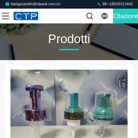
liangyuanbin@ctpack.com.cn
86--18826313442
Citazion
Prodotti