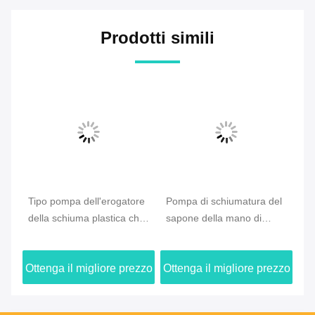
Prodotti simili
Tipo pompa dell'erogatore
Pompa di schiumatura del
Er
e
della schiuma plastica che
sapone della mano di
de
pulisce cura di pelle
materia plastica, pompa
Pe
dell'uscita 0.8Cc
dell'erogatore della
F
zzo
Ottenga il migliore prezzo
Ottenga il migliore prezzo
Ot
schiuma per cura di pelle